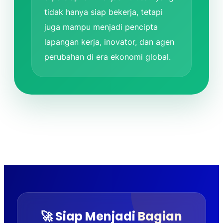
tidak hanya siap bekerja, tetapi
juga mampu menjadi pencipta
lapangan kerja, inovator, dan agen
perubahan di era ekonomi global.
🚀 Siap Menjadi Bagian