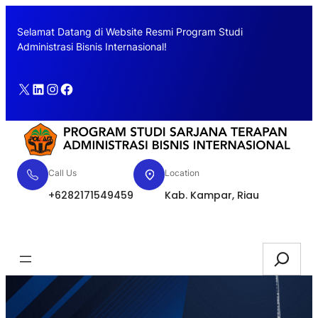
Skip
to
Selamat Datang di Website Resmi Program Studi
content
Administrasi Bisnis Internasional!
X
LinkedIn
Instagram
Facebook
Call Us
Location
+6282171549459
Kab. Kampar, Riau
Pendaftaran
Search