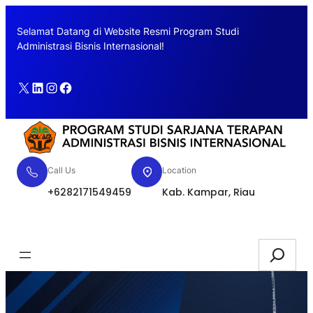
Skip
to
Selamat Datang di Website Resmi Program Studi
content
Administrasi Bisnis Internasional!
X
LinkedIn
Instagram
Facebook
Call Us
Location
+6282171549459
Kab. Kampar, Riau
Pendaftaran
Search