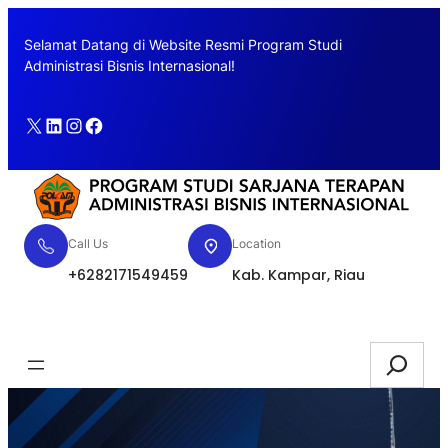
Skip
to
Selamat Datang di Website Resmi Program Studi
content
Administrasi Bisnis Internasional!
X
LinkedIn
Instagram
Facebook
Call Us
Location
+6282171549459
Kab. Kampar, Riau
Pendaftaran
Search